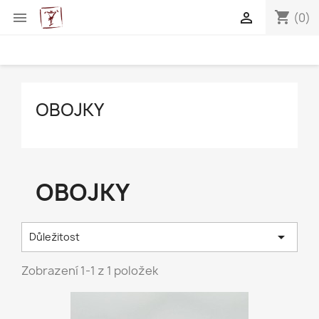
shopping_cart


(0)
OBOJKY
OBOJKY

Důležitost
Zobrazení 1-1 z 1 položek